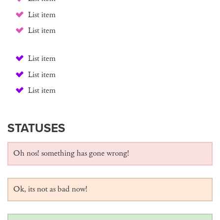
List item
List item
List item
List item
List item
STATUSES
Oh nos! something has gone wrong!
Ok, its not as bad now!